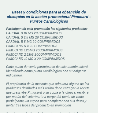
Bases y condiciones para la obtención de
obsequios en la acción promocional Pimocard –
Puntos Cardiológicos
Participan de esta promoción los siguientes productos:
CARDIAL B 10 MG 20 COMPRIMIDOS
CARDIAL B 2,5 MG 20 COMPRIMIDOS
CARDIAL B 5 MG 20 COMPRIMIDOS
PIMOCARD 5 X 20 COMPRIMIDOS
PIMOCARD 1.25MG 20COMPRIMIDOS
PIMOCARD 2.5MG 20COMPRIMIDOS
PIMOCARD 10 MG X 20 COMPRIMIDOS
Cada punto de venta participante de esta acción estará
identificado como punto Cardiológico con su colgante
indicatorio.
El propietario de la mascota que adquiera alguno de los
productos detallados más arriba debe entregar la receta
que prescribe Pimocard o su copia a la clínica, recibirá
por medio del veterinario a cargo del punto de venta
participante, un cupón para completar con sus datos y
juntar tres tapas del producto en promoción.
Para hacer efectivo el obsequio, cada cupón deberá ser
entregado en el mismo punto de venta del cual fue
retirado con los datos completos tanto del consumidor
como del veterinario y las partes solicitadas del empaque
de cada producto para hacer efectivo el obsequio. La
falta de alguno de los datos mencionados invalidará la