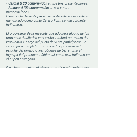
- Cardial B 20 comprimidos
en sus tres presentaciones.
- Pimocard 100 comprimidos
en sus cuatro
presentaciones.
Cada punto de venta participante de esta acción estará
identificado como punto Cardio Point con su colgante
indicatorio.
El propietario de la mascota que adquiera alguno de los
productos detallados más arriba, recibirá por medio del
veterinario a cargo del punto de venta participante, un
cupón para completar con sus datos y recortar del
estuche del producto tres códigos de barra junto al
logotipo del producto o folder, tal como está indicado en
el cupón entregado.
Para hacer efectivo el obsequio, cada cupón deberá ser
entregado en el mismo punto de venta del cual fue
retirado con los datos completos tanto del consumidor
como del veterinario y las partes solicitadas del empaque
de cada producto. La falta de alguno de los datos
mencionados invalidará la participación del cupón y la
entrega del premio.
Cada cupón deberá también contener:
- Cupón Pimocard:
Tres códigos de barra del producto de
la misma presentación. No se acepta el blíster completo y
vacío del producto identificado con su aluminio
correspondiente ni otra parte del empaque.
- Cupón Cardial B:
Tres códigos de barra del producto de
la misma presentación. No se acepta el blíster completo y
vacío del producto identificado con su aluminio